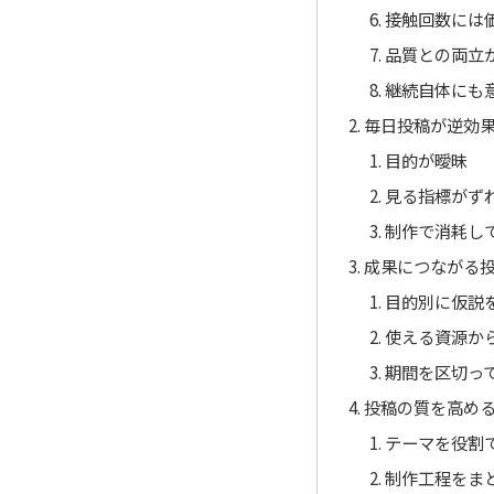
接触回数には
品質との両立
継続自体にも
毎日投稿が逆効
目的が曖昧
見る指標がず
制作で消耗し
成果につながる
目的別に仮説
使える資源か
期間を区切っ
投稿の質を高め
テーマを役割
制作工程をま