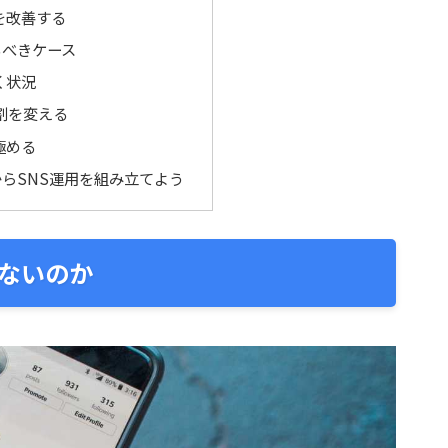
を改善する
るべきケース
く状況
割を変える
極める
らSNS運用を組み立てよう
がないのか