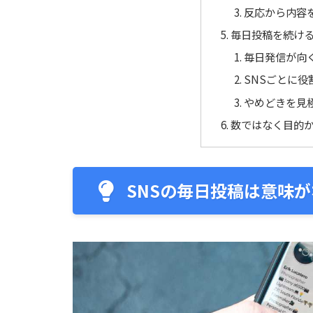
反応から内容
毎日投稿を続け
毎日発信が向
SNSごとに役
やめどきを見
数ではなく目的か
SNSの毎日投稿は意味