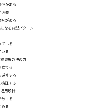
価値がある
が必要
意味がある
果になる典型パターン
れている
ている
投稿頻度の決め方
を立てる
ら逆算する
て検証する
る運用設計
で分ける
とめる