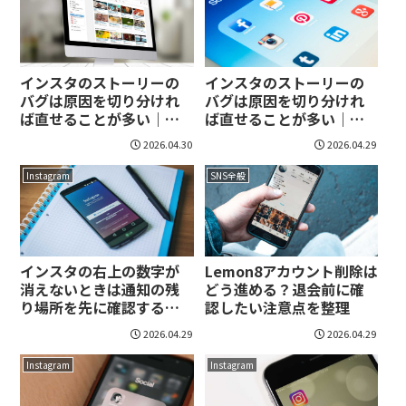
インスタのストーリーの
インスタのストーリーの
バグは原因を切り分けれ
バグは原因を切り分けれ
ば直せることが多い｜症
ば直せることが多い｜症
状別の対処を順番に整
状別の対処を順番に整
2026.04.30
2026.04.29
理！
理！
Instagram
SNS全般
インスタの右上の数字が
Lemon8アカウント削除は
消えないときは通知の残
どう進める？退会前に確
り場所を先に確認する｜
認したい注意点を整理
原因別の直し方を順番に
2026.04.29
2026.04.29
整理！
Instagram
Instagram