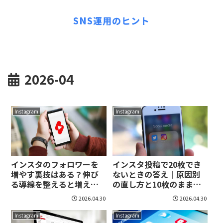
SNS運用のヒント
2026-04
Instagram
Instagram
インスタのフォロワーを
インスタ投稿で20枚でき
増やす裏技はある？伸び
ないときの答え｜原因別
る導線を整えると増えや
の直し方と10枚のままで
すい！
も困らない運用法！
2026.04.30
2026.04.30
Instagram
Instagram