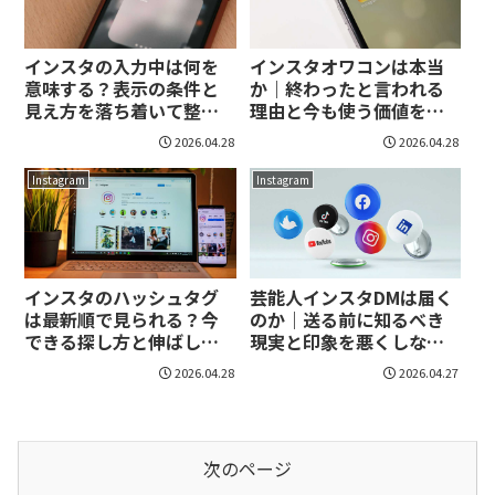
インスタの入力中は何を
インスタオワコンは本当
意味する？表示の条件と
か｜終わったと言われる
見え方を落ち着いて整
理由と今も使う価値を整
理！
理！
2026.04.28
2026.04.28
Instagram
Instagram
インスタのハッシュタグ
芸能人インスタDMは届く
は最新順で見られる？今
のか｜送る前に知るべき
できる探し方と伸ばし方
現実と印象を悪くしない
を整理！
コツ！
2026.04.28
2026.04.27
次のページ