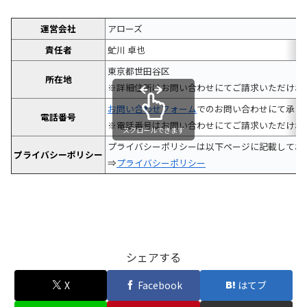
運営会社
アローズ
責任者
虻川 卓也
東京都世田谷区
所在地
※詳細住所はお問い合わせにてご請求いただけれ
お問い合わせフォーム
でのお問い合わせにて承り
電話番号
※電話番号はお問い合わせにてご請求いただけれ
スクロールできます
プライバシーポリシーは以下ページに記載してお
プライバシーポリシー
⇒
プライバシーポリシー
シェアする
X
Facebook
はてブ