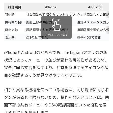
確認項目
iPhone
Android
開始時
共有開始の確認やカウントダウン
今すぐ開始などの確認
共有中の目印
画面上部の共有表示
通知やステータス表示
停止方法
通話画面や共有表示から停止
通話画面や通知から停止
スクロールできます
表示差
iOSの版で変化
機種やOSで変化
iPhoneとAndroidのどちらでも、Instagramアプリの更新
状況によってメニューの並びが変わる可能性があるため、
完全に同じ文言を探すより、共有を意味するアイコンや項
目を確認するほうが見つけやすくなります。
相手と異なる機種を使っている場合は、同じ場所に同じボ
タンがあるとは限らないため、操作を教え合うときは、画
面下部の共有メニューやOSの確認画面といった役割を伝
えると混乱を減らせます。