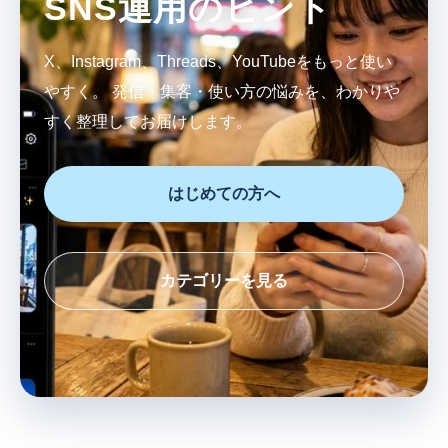
SNS運用のヒント
X、Instagram、Threads、YouTubeをもっと使い
やすく。
発信・集客・使い方の悩みを、わかりや
すく整理してお届けします。
はじめての方へ
カテゴリーを見る