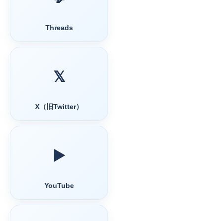
Threads
𝕏
X（旧Twitter）
▶️
YouTube