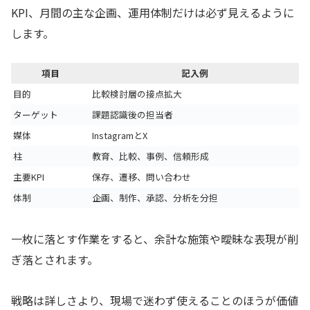
KPI、月間の主な企画、運用体制だけは必ず見えるように
します。
項目
記入例
目的
比較検討層の接点拡大
ターゲット
課題認識後の担当者
媒体
InstagramとX
柱
教育、比較、事例、信頼形成
主要KPI
保存、遷移、問い合わせ
体制
企画、制作、承認、分析を分担
一枚に落とす作業をすると、余計な施策や曖昧な表現が削
ぎ落とされます。
戦略は詳しさより、現場で迷わず使えることのほうが価値