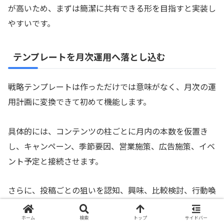
が高いため、まずは簡潔に共有できる形を目指すと実装し
やすいです。
テンプレートを月次運用へ落とし込む
戦略テンプレートは作っただけでは意味がなく、月次の運
用計画に変換できて初めて機能します。
具体的には、コンテンツの柱ごとに月内の本数を仮置き
し、キャンペーン、季節要因、営業施策、広告施策、イベ
ント予定と接続させます。
さらに、投稿ごとの狙いを認知、興味、比較検討、行動喚
起のどこに置くかまで書いておくと、同じ種類の投稿ばか
りになる偏りを防げます。
ホーム
検索
トップ
サイドバー